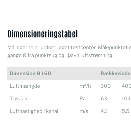
Dimensioneringstabel
Målingerne er udført i eget testcenter. Målepunktet e
gange Ø fra punktsug og i jævn luftstrømning.
Dimension Ø 160
Rækkevidde
3
Luftmængde
m
/h
300
40
Trykfald
Pa
63
104
Lufthastighed i kanal
m/s
4,1
5,5