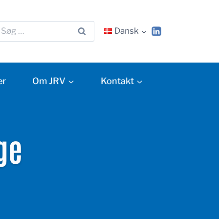
Dansk
er
Om JRV
Kontakt
ge