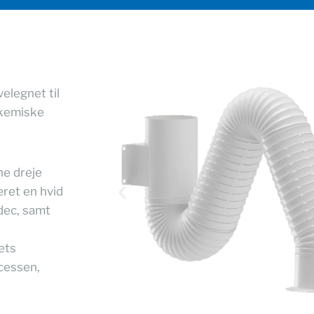
elegnet til
 kemiske
ne dreje
ret en hvid
dec, samt
ets
ocessen,