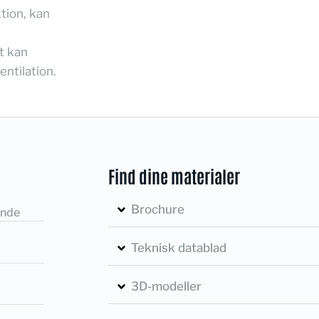
tion, kan
t kan
entilation.
Find dine materialer
Brochure
ende
Teknisk datablad
3D-modeller