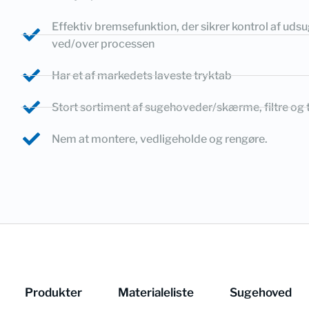
Effektiv bremsefunktion, der sikrer kontrol af uds
ved/over processen
Har et af markedets laveste tryktab
Stort sortiment af sugehoveder/skærme, filtre og t
Nem at montere, vedligeholde og rengøre.
Produkter
Materialeliste
Sugehoved