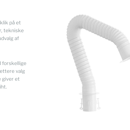
l
lik på et
r, tekniske
udvalg af
 forskellige
lettere valg
 giver et
ht.