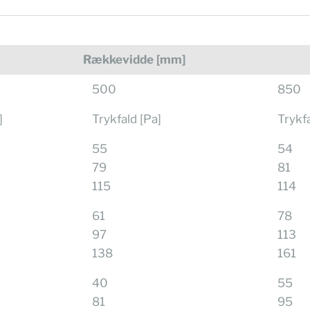
Rækkevidde [mm]
500
850
]
Trykfald [Pa]
Trykfa
55
54
79
81
115
114
61
78
97
113
138
161
40
55
81
95