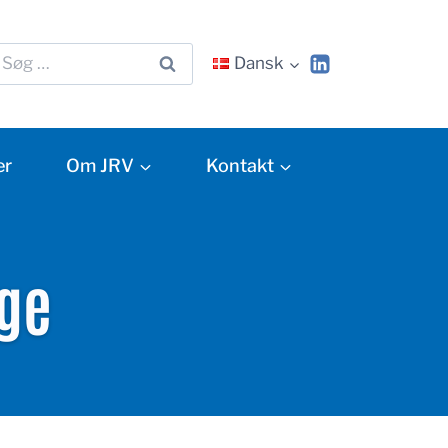
Dansk
er
Om JRV
Kontakt
age