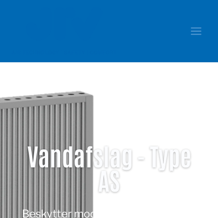
Vandafslag - Type
AS
Beskytter mod indtrængen af vand