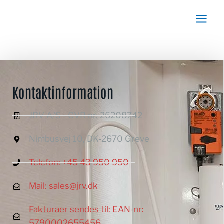
Kontaktinformation
JRV A/S - CVR nr. 26208742
Nimbusvej 10, DK-2670 Greve
Telefon: +45 43 950 950
Mail: sales@jrv.dk
Fakturaer sendes til: EAN-nr:
5790002655456